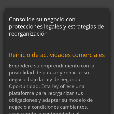
e
a
f
d
e
e
r
Consolide su negocio con
p
i
r
protecciones legales y estrategias de
d
i
a
reorganización
v
d
a
e
c
c
i
o
Reinicio de actividades comerciales
d
n
a
t
d
Empodere su emprendimiento con la
a
*
posibilidad de pausar y reiniciar su
c
t
negocio bajo la Ley de Segunda
o
Oportunidad. Esta ley ofrece una
plataforma para reorganizar sus
obligaciones y adaptar su modelo de
negocio a condiciones cambiantes,
asegurando la continuidad y el