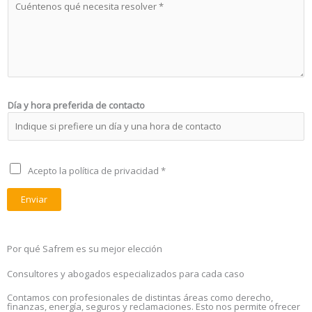
p
o
r
e
e
l
s
e
e
c
n
t
t
r
a
ó
Día y hora preferida de contacto
a
n
u
i
n
c
a
o
P
e
Acepto la política de privacidad *
*
o
m
l
p
Enviar
í
r
t
e
i
s
Por qué Safrem es su mejor elección
c
a
a
)
Consultores y abogados especializados para cada caso
d
e
Contamos con profesionales de distintas áreas como derecho,
finanzas, energía, seguros y reclamaciones. Esto nos permite ofrecer
p