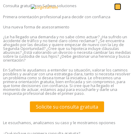
Ir
Menú
Consulta gratuita con Safrem soluciones
al
contenido
Primera orientación profesional para decidir con confianza
Una nueva forma de asesoramiento
¿Le ha llegado una demanda y no sabe cómo actuar? ¿Ha sufrido un
accidente de tráfico y no tiene claro cómo reclamar? ¿Se encuentra
ahogado por las deudas y quiere empezar de nuevo con la Ley de
Segunda Oportunidad? ¿Cree que su hipoteca incluye cláusulas
abusivas? ¿Está valorando un divorcio o necesita cambiar las medidas
sobre la custodia de sus hijos? ¿Debe gestionar una herencia y busca
orientación?
En Safrem le ayudamos a entender su situación, valorar los caminos
posibles y avanzar con una estrategia clara, tanto si necesita resolver
un problema como si desea tomar la iniciativa. Le ofrecemos una
primera orientación gratuita, bien enfocada y sin compromiso, para
que tome decisiones con confianza. Si cree que ha llegado el
momento de actuar, estamos aquí para escucharle y darle una
respuesta profesional desde el primer paso.
Solicite su consulta gratuita
Le escuchamos, analizamos su caso y le mostramos opciones
¿Qué incluye su primera consulta gratuita?