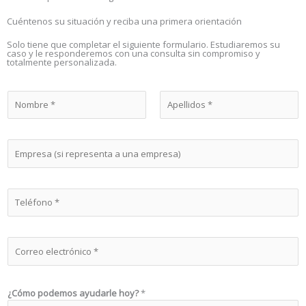
Cuéntenos su situación y reciba una primera orientación
Solo tiene que completar el siguiente formulario. Estudiaremos su
caso y le responderemos con una consulta sin compromiso y
totalmente personalizada.
N
o
m
Nombre
Apellidos
b
E
r
m
e
p
*
r
T
e
e
s
l
a
é
(
C
f
s
o
o
i
r
n
r
r
o
¿Cómo podemos ayudarle hoy?
*
e
e
*