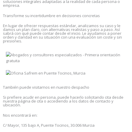
soluciones integrales adaptadas a la realidad de cada persona o
r
empresa.
i
Transforme su incertidumbre en decisiones concretas
v
a
En lugar de ofrecer respuestas estándar, analizamos su caso y le
c
damos un plan claro, con alternativas realistas y paso a paso. Así
sabrá con qué puede contar desde el inicio. Le ayudamos a poner
i
orden y claridad en su situación con una evaluación sin coste y sin
d
presiones.
a
d
*
También puede visitarnos en nuestro despacho
Si prefiere acudir en persona, puede hacerlo solicitando cita desde
nuestra página de cita o accediendo a los datos de contacto y
ubicación.
Nos encontrará en:
C/ Mayor, 135 bajo A, Puente Tocinos, 30.006 Murcia